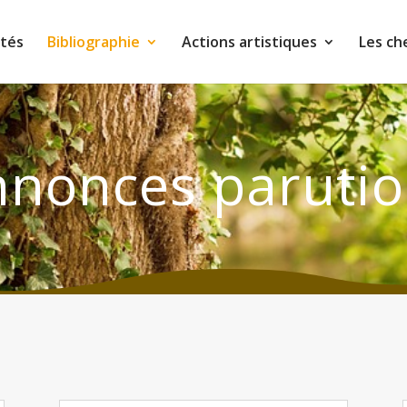
ités
Bibliographie
Actions artistiques
Les ch
nonces paruti