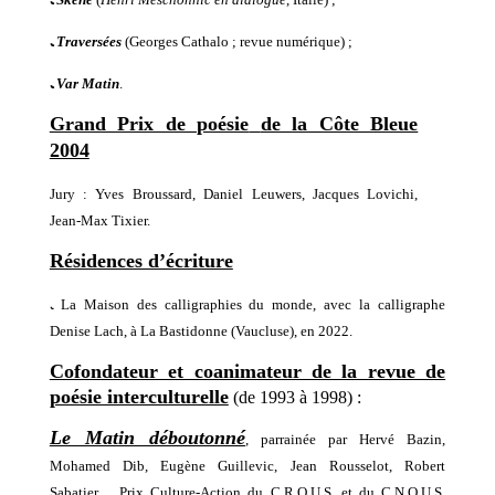
ﹳ
Traversées
(Georges Cathalo ; revue numérique) ;
ﹳ
Var Matin
.
Grand Prix de poésie
de la Côte Bleue
2004
Jury : Yves Broussard, Daniel Leuwers, Jacques Lovichi,
Jean-Max Tixier.
Résidences d’écriture
ﹳ
La Maison des calligraphies du monde,
avec
la calligraphe
Denise Lach, à La Bastidonne
(Vaucluse), en 2022.
Cofondateur et coanimateur de la revue de
poésie interculturelle
(de 1993 à 1998) :
Le Matin déboutonné
,
parrainée
par Hervé Bazin,
Mohamed Dib, Eugène Guillevic, Jean Rousselot, Robert
Sabatier…
Prix Culture-Action du C.R.O.U.S. et du C.N.O.U.S.