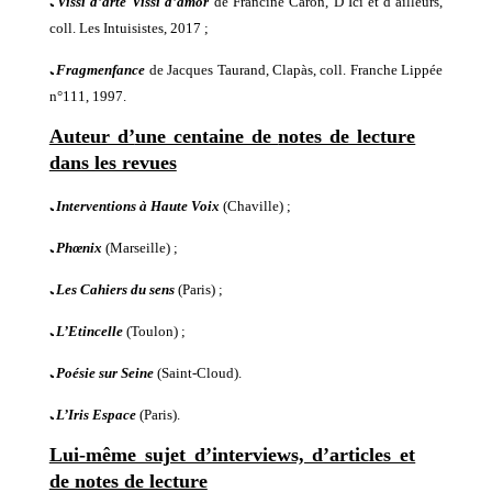
ﹳ
Vissi d’arte Vissi d’amor
de Francine Caron, D’Ici et d’ailleurs,
coll. Les Intuisistes, 2017 ;
ﹳ
Fragmenfance
de Jacques Taurand, Clapàs, coll. Franche Lippée
n°111, 1997.
Auteur d’
une centaine de
notes de lecture
dans les revues
ﹳ
Interventions à Haute Voix
(Chaville) ;
ﹳ
Ph
œ
nix
(Marseille) ;
ﹳ
Les Cahiers du sens
(Paris) ;
ﹳ
L’Etincelle
(Toulon) ;
ﹳ
Poésie sur Seine
(Saint-Cloud).
ﹳ
L’Iris Espace
(
Paris
).
Lui-même sujet d’interviews, d’articles et
de notes de lecture