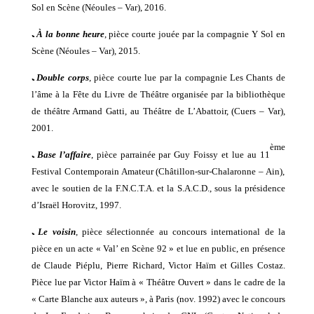
Sol en Scène
(
Néoules
– Var),
2016
.
ﹳ
À
la bonne heure
, pièce courte jouée par la compagnie Y Sol en
Scène (Néoules – Var),
2015
.
ﹳ
Double corps
, pièce courte lue par la compagnie Les Chants de
l’âme à la Fête du Livre de Théâtre
organisée par la bibliothèque
de théâtre Armand Gatti, au Théâtre de L’Abattoir,
(Cuers – Var),
2001
.
ème
ﹳ
Base l’affaire
, pièce parrainée par Guy Foissy et lue au 11
Festival Contemporain Amateur (Châtillon-sur-Chalaronne –
Ain
),
avec le soutien de la F.N.C.T.A. et la S.A.C.D., sous la présidence
d’Israël Horovitz,
1997
.
ﹳ
Le voisin
, pièce sélectionnée au concours international de la
pièce en un acte « Val’ en Scène 92 » et lue en public, en présence
de Claude Piéplu, Pierre Richard, Victor Haïm et Gilles Costaz.
Pièce lue par Victor Haïm à « Théâtre Ouvert » dans le cadre de la
« Carte Blanche aux auteurs », à Paris (nov. 1992) avec le concours