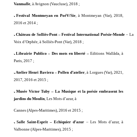
Vanmalle
,
à Avignon
(Vaucluse
)
,
2018 ;
ﹳ
Festival Montmeyan en PoéV/Sie
, à Montmeyan (Var), 2018,
2016
et
2014 ;
ﹳ
Château de Solliès-Pont –
Festival International Poésie-Monde
– La
Voix d’Orphée, à Solliès-Pont (Var),
2018 ;
ﹳ
Librairie Publico –
Des mots en liberté –
E
ditions Wallâda,
à
Paris, 2017 ;
ﹳ
A
telier Henri Baviera – Pollen d’atelier
, à Lorgues (Var),
2021,
2017, 2016
et
2015 ;
ﹳ
Musée Victor Tuby –
La Musique et la poésie embrasent les
jardins du Moulin
,
Les Mots d’azu
r,
à
C
annes
(Alpes-Maritimes)
, 2016
et
2015
;
ﹳ
S
alle Saint-Esprit – Echiquier d’azur
– Les Mots d’azur, à
Valbonne (Alpes-Maritimes), 2015 ;