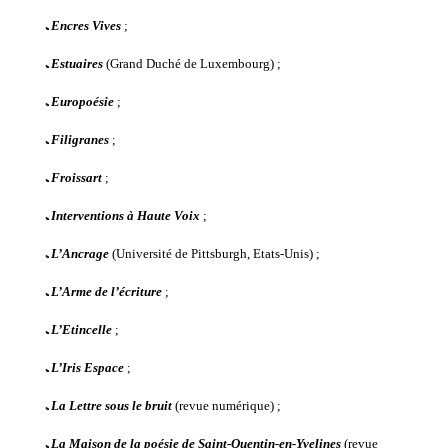
ﹳ
Encres Vives
;
ﹳ
Estuaires
(Grand Duché de Luxembourg) ;
ﹳ
Europoésie
;
ﹳ
Filigranes
;
ﹳ
Froissart
;
ﹳ
Interventions à Haute Voix
;
ﹳ
L’Ancrage
(Université de Pittsburgh, Etats-Unis) ;
ﹳ
L’Arme de l’écriture
;
ﹳ
L’Etincelle
;
ﹳ
L’Iris Espace
;
ﹳ
La Lettre sous le bruit
(revue numérique) ;
ﹳ
La Maison de la poésie de Saint-Quentin-en-Yvelines
(revue