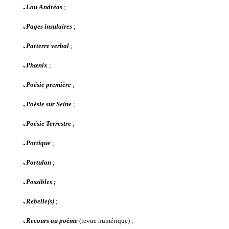
ﹳ
Lou Andréas
;
ﹳ
Pages insulaires
;
ﹳ
Parterre verbal
;
ﹳ
Phœnix
;
ﹳ
Poésie première
;
ﹳ
Poésie sur Seine
;
ﹳ
Poésie Terrestre
;
ﹳ
Portique
;
ﹳ
Portulan
;
ﹳ
Possibles ;
ﹳ
Rebelle(s)
;
ﹳ
Recours au poème
(revue numérique) ;