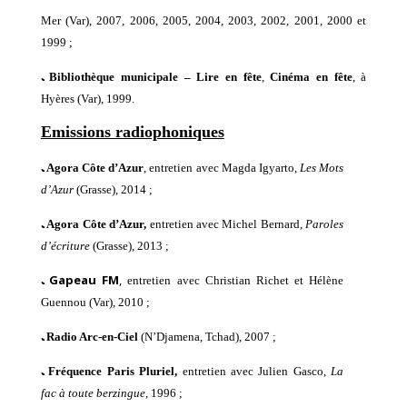
Mer (Var), 2007, 2006, 2005, 2004, 2003, 2002, 2001, 2000
et
1999 ;
ﹳ
Bibliothèque municipale –
Lire en fête
,
Cinéma en fête
,
à
Hyères (Var), 1999.
Emissions radiophoniques
ﹳ
Agora Côte d’Azur
, entretien avec Magda Igyarto,
Les Mots
d’Azur
(Grasse), 2014 ;
ﹳ
Agora Côte d’Azur,
entretien avec Michel Bernard,
Paroles
d’écriture
(Grasse), 2013 ;
Gapeau FM
,
ﹳ
entretien avec Christian Richet
et
Hélène
Guennou
(Var), 2010 ;
ﹳ
Radio Arc-en-Ciel
(N’Djamena, Tchad), 2007 ;
ﹳ
Fréquence Paris Pluriel,
entretien avec J
ulien Gasco,
La
fac à toute berzingue
, 1996 ;