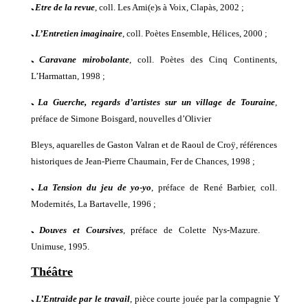
ﹳ
Etre de la revue
, coll. Les Ami(e)s à Voix, Clapàs, 2002 ;
ﹳ
L’Entretien imaginaire
, coll. Poètes Ensemble, Hélices, 2000 ;
ﹳ
Caravane mirobolante
, coll. Poètes des Cinq Continents,
L’Harmattan, 1998 ;
ﹳ
La Guerche, regards d’artistes sur un village de Touraine
,
préface de Simone Boisgard, nouvelles d’Olivier
Bleys, aquarelles de Gaston Valran et de Raoul de Croÿ, références
historiques de Jean-Pierre Chaumain, Fer de Chances, 1998 ;
ﹳ
La Tension du jeu de yo-yo
, préface de René Barbier, coll.
Modernités, La Bartavelle, 1996 ;
ﹳ
Douves et Coursives
, préface de Colette Nys-Mazure.
Unimuse, 1995.
Théâtre
ﹳ
L’Entraide par le travail
, pièce courte
jouée par la compagnie Y