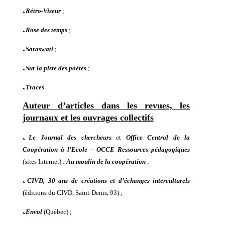
ﹳ
Rétro-Viseur
;
ﹳ
Rose des temps
;
ﹳ
Saraswati
;
ﹳ
Sur la piste des poètes
;
ﹳ
Traces
.
Auteur d’articles dans les revues, les
journaux et les ouvrages collectifs
ﹳ
Le Journal des chercheurs
et
Office Central de la
Coopération à l’Ecole – OCCE Ressources pédagogiques
(sites Internet) :
Au moulin de la coopération
;
ﹳ
CIVD, 30 ans de créations et d’échanges interculturels
(
éditions du CIVD, Saint-Denis,
93
) ;
ﹳ
Envol
(
Québec
) ;