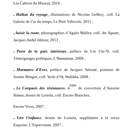
Les Cahiers du
M
useur, 2016 ;
ﹳ
Haïkus du voyage
, illustrations de Nicolas Geffroy, coll. La
Galerie de l’or du temps, Le Petit Véhicule, 2015 ;
ﹳ
Saisir la route
, photographies d’Agnès Mallez, coll. Art Square,
Jacques André éditeur, 2013 ;
ﹳ
Porte de la paix intérieure
, préface de Lin Chi-Yi, coll.
Témoignages poétiques, L’Harmattan, 2009 ;
ﹳ
Murmures d’Eros
, préface de Jacques Salomé, peinture de
Josette Mingot, coll. Voile d’Or, Wallâda, 2008 ;
ème
ﹳ
Le Carquois des résistances
, 4
de couverture d’Antoine
Simon, dessin de Loriola, coll. Encres Blanches,
Encres Vives, 2007 ;
ﹳ
Lire l’enfance
,
dessin de Loriola,
supplément à la revue
Esquisse,
L’Espaventau, 2007 ;