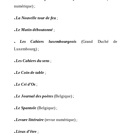
numérique) ;
ﹳ
La Nouvelle tour de feu
;
ﹳ
Le Matin déboutonné
;
ﹳ
Les Cahiers luxembourgeois
(Grand Duché de
Luxembourg) ;
ﹳ
Les Cahiers du sens
;
ﹳ
Le Coin de table
;
ﹳ
Le Cri d’Os
;
ﹳ
Le Journal des poètes
(Belgique) ;
ﹳ
Le Spantole
(Belgique) ;
ﹳ
Levure littéraire
(revue numérique) ;
ﹳ
Lieux d’être
;