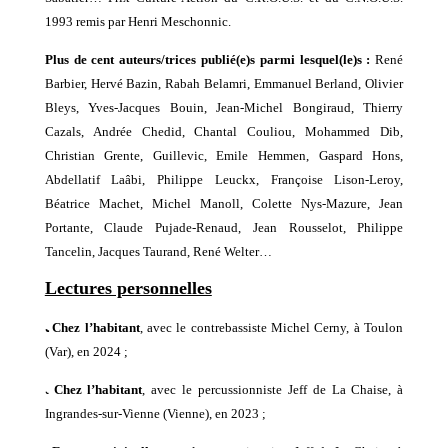
1993 remis par Henri Meschonnic.
Plus de cent auteur
s/tric
e
s
publié(e)s parmi lesquel(le)s :
René
Barbier, Hervé Bazin, Rabah Belamri, Emmanuel Berland, Olivier
Bleys, Yves-Jacques Bouin, Jean-Michel Bongiraud, Thierry
Cazals, Andrée Chedid, Chantal Couliou, Mohammed Dib,
Christian Grente, Guillevic, Emile Hemmen, Gaspard Hons,
Abdellatif Laâbi, Philippe Leuckx, Françoise Lison-Leroy,
Béatrice Machet, Michel Manoll, Colette Nys-Mazure, Jean
Portante, Claude Pujade-Renaud, Jean Rousselot, Philippe
Tancelin, Jacques Taurand, René Welter…
Lectures personnelles
ﹳ
Chez l’habitant
, avec le contrebassiste Michel Cerny, à Toulon
(Var), en 2024 ;
ﹳ
Chez l’habitant
,
avec le
percussionniste
Jeff de La Chaise
, à
Ingrandes-sur-Vienne
(V
ienne
), en 202
3
;