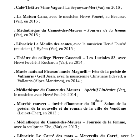
ﹳ
Café-Théâtre 7ème Vague
à La Seyne-sur-Mer (Var),
en
2016 ;
ﹳ
La Maison Cana
,
avec
le musicien
Hervé Fouéré,
au Beausset
(Var),
en
2016 ;
ﹳ
M
édiathèque du Cannet-des-Maures
–
Journée de la femme
(Var)
,
en
201
6
;
ﹳ
Librairie Le Moulin des contes
,
avec
le musicien
Hervé Fouéré
(musicien),
à Hyères (Var),
en
2015 ;
ﹳ
Théâtre du collège Pierre Cassendi – Les Lucioles 83
,
avec
Hervé Fouéré,
à Rocbaron (Var),
en
2014 ;
ﹳ
M
usée national Picasso/ musée Magnelli
–
Fête de la poésie
de
Vallauris / Golf Juan
,
avec
la musicienne
Christiane Ildevert,
à
Vallauris
(Alpes-Maritimes),
en
2014 ;
ﹳ
M
édiathèque du Cannet-des-Maures
–
Apéritif Littéraire
(Var),
le musicien
avec Hervé Fouéré,
2014 ;
ème
ﹳ
Marché couvert –
invité
d’honneur du
10
Salon de la
poésie, de la nouvelle et du roman de la ville de Vendôme
(Loir-et-Cher),
en
2013 ;
ﹳ
Médiathèque du Cannet-des-Maures –
Journée de la femme
,
avec
la sculptrice
Elsa, (Var),
en
2013 ;
ﹳ
L
ibrairie Le Carré des mots –
Mercredis du Carré
,
avec
le