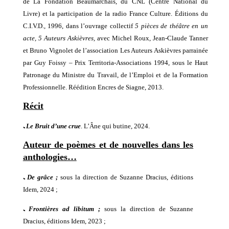
de La Fondation Beaumarchais, du CNL (Centre National du
Livre) et la participation de la radio France Culture. Éditions du
C.I.V.D., 1996,
dans
l’ouvrage collectif
5 pièces de théâtre en un
acte, 5 Auteurs Askièvres,
avec
Michel Roux, Jean-Claude Tanner
et Bruno Vignolet
de l’association Les Auteurs Askièvres parrainée
par Guy Foissy – Prix Territoria-Associations 1994, sous le Haut
Patronage du Ministre du Travail, de l’Emploi et de la Formation
Professionnelle. Réédition Encres de Siagne, 2013.
Récit
ﹳ
Le Bruit d’une crue
. L’Âne qui butine, 2024.
Auteur de poèmes et de nouvelles dans les
anthologies…
ﹳ
De grâce
;
sous la
direction de Suzanne Dracius, éditions
Idem, 202
4
;
ﹳ
Frontières ad libitum
;
sous la
direction de Suzanne
Dracius, éditions Idem, 2023 ;