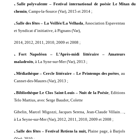
ﹳ
S
alle polyvalente – Festival international de poésie Le Mitan du
chemin
, Camps-la-Source (Var), 2015
et
2014 ;
ﹳ
Salle des fêtes –
La Veillée/La Velhada
, Association Espaventau
et Syndicat d’initiative,
à
Pignans (Var),
2014, 2012, 2011, 2010, 2009
et
2008 ;
ﹳ
Fort Napoléon –
L’Après-midi littéraire – Amateurs
maladroits
, à La Syne-sur-Mer (Var), 2013 ;
ﹳ
Médiathèque –
Cercle littéraire – Le Printemps des poètes
,
au
Cannet-des-Maures
(Var), 2013 ;
ﹳ
Bibliothèque Le Clos Saint-Louis –
Nuit de la Poésie
,
E
ditions
Telo Martius, avec Serge Baudot, Colette
Gibelin, Marcel Migozzi, Jacques Serena, Jean-Claude Villain…,
à
La Seyne-sur-Mer (Var), 2012, 2011, 2010, 2009
et
2008 ;
ﹳ
Salle des fêtes
– Festival Retiens la nuit,
Plaine page,
à Barjols
(Var), 2010 ;