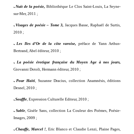
ﹳ
Nuit de la poésie,
Bibliothèque Le Clos Saint-Louis, La Seyne-
sur-Mer, 2011 ;
ﹳ
Visages de poésie – Tome 3,
Jacques Basse, Raphaël de Surtis,
2010 ;
ﹳ
Les Iles d’Or de la côte varoise,
préface de Yann Arthus-
Bertrand, Abel éditeur, 2010 ;
ﹳ
La poésie érotique française du Moyen Age à nos jours,
Giovanni Dotoli, Hermann éditeur,
2010 ;
ﹳ
Pour Haïti
, Suzanne Dracius, collection Anamnésis, éditions
Desnel, 2010 ;
ﹳ
Souffle
, Expression Culturelle Editeur, 2010 ;
ﹳ
Sable
, Gisèle Sans, collection La Couleur des Poèmes, Poésie-
Images, 2009 ;
ﹳ
Chauffe, Marcel !
, Eric Blanco et Claudie Lenzi, Plaine Pages,