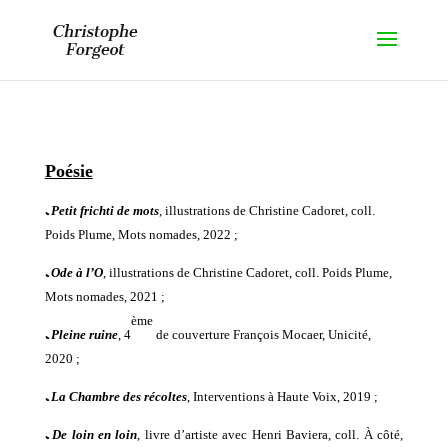
Poésie
ﹳ
Petit frichti de mots
,
illustrations de Christine Cadoret, coll.
Poids Plume
,
Mots nomades,
20
2
2
;
ﹳ
Ode à l’O
,
illustrations de Christine Cadoret, coll. Poids Plume
,
Mots nomades,
20
2
1
;
ème
ﹳ
Pleine ruine
,
4
de couverture François Mocaer,
Unicité
,
20
20
;
ﹳ
La Chambre des récoltes
, Interventions à Haute Voix, 2019 ;
ﹳ
De loin en loin
, livre d’artiste avec Henri Baviera,
coll.
À
côté,