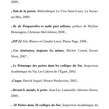
2009 ;
ﹳ
Nuit de la poésie
, Bibliothèque Le Clos Saint-Louis, La Seyne-
sur-Mer, 2009 ;
ﹳ
Ile de Porquerolles et nulle part ailleurs
, préface de Mylène
Demongeot, Christian Abel éditeur, 2008 ;
ﹳ
ZIP 22
, Eric Blanco et Claudie Lenzi, Plaine Page, 2008 ;
ﹳ
Ces itinéraires, toujours les mêmes
, Michel Cosem, Encres
Vives, 2007 ;
ﹳ
Le Printemps des poètes dans les c
ollèges du Var
, Inspection
Académique du Var, Les Cahiers de l’Égaré, 2002.
ﹳ
Cirque
, Patrick Joquel, Silence Production, 2002 ;
ﹳ
Devant le monde, le poète
, Jean-Luc Lamouille, éditions Alzieu,
2000 ;
ﹳ
p
30 P
oètes dans 30 collèges du Var
, Inspection Académique du