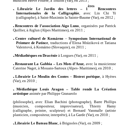
musicien
Hervé Fouéré
, à Toulon (Var),
en
2013 ;
ères
ﹳ
Librairie Le Jardin des lettres –
1
Rencontres
Internationales de la Calligraphie
,
avec Lin Chi Yi
(calligraphe),
à Saint-Maximin la Sainte-Baume (Var),
en
2012 ;
ﹳ
Rencontres de l’association Aigo Luno
,
organisées par Patrick
Quillier,
à
Aiglun (Alpes Maritimes),
en
2011 ;
ﹳ
Centre culturel de Kom
á
rno
–
Symposium International de
Peinture de Patince
, traductions d’Elena Mr
á
zikov
á et Tatiana
Valentov
á,
à
Komárno
(Slovaquie),
en
2011 ;
ﹳ
Médiathèques en Dracénie
à Lorgues (Var),
en
2011 ;
ﹳ
Restaurant La Gabbia – Les
Mots d’Azur,
avec
la musicienne
Caterine Naget,
à
Mouans-Sartoux (Alpes- Maritimes),
en
2010 ;
ﹳ
Librairie Le Moulin des Contes
–
Bistrot poétique
,
à
Hyères
(Var),
en
2010 ;
ﹳ
Médiathèque Louis Aragon –
Table ronde La Création
artistique
animée par Philippe Granarolo
(philosophe)
, avec Elian Bachini (photographe), Barre Phillips
(musicien, compositeur, improvisateur), Thierry Hamy
(calligraphe, peintre, sculpteur) et Bernard Vanmalle (artiste
plasticien, compositeur, interprète),
à
La Garde (Var),
en
2010 ;
ﹳ
Librairie Le Bateau Blanc
,
à
Brignoles (Var),
en
2009 ;