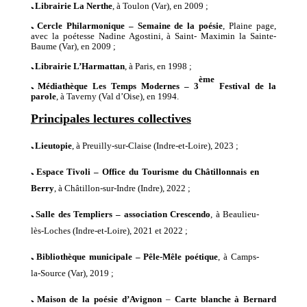
ﹳ
Librairie La Nerthe
,
à
Toulon (Var),
en
2009 ;
ﹳ
Cercle Philarmonique – Semaine de la poésie
,
Plaine page,
avec
la poétesse
Nadine Agostini,
à
Saint- Maximin la Sainte-
Baume (Var),
en
2009 ;
ﹳ
Librairie L’Harmattan
,
à
Paris,
en
1998 ;
ème
ﹳ
Médiathèque Les Temps Modernes – 3
Festival de la
parole
,
à Taverny (Val d’Oise), en 1994.
P
rincipales lectures collectives
ﹳ
Lieutopie
,
à
Preuilly-sur-Claise
(
Indre-
et-Loire
),
202
3
;
ﹳ
Espace Tivoli
–
Office du Tourisme
du
Châtillonnais en
Berry
,
à
Châtillon-sur-
I
ndre
(
Indre
),
2022
;
ﹳ
Salle des Templiers – association Crescendo
,
à
Beaulieu-
lès-Loches
(
Indre-et-Loire
), 20
21
et 2022
;
ﹳ
Bibliothèque
municipale
– Pêle-Mêle poétique
,
à Camps-
la-Source (Var), 2019 ;
ﹳ
Maison de la poésie d’Avignon
–
Carte blanche à Bernard