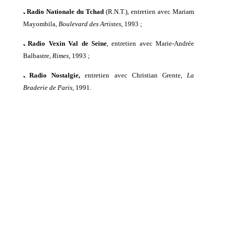
ﹳ
Radio Nationale du Tchad
(R.N.T.),
entretien a
vec Mariam
Mayombila,
Boulevard des Artistes
, 1993 ;
ﹳ
Radio Vexin Val de Seine
,
entretien
avec Marie-Andrée
Balbastre,
Rim
es
, 1993 ;
ﹳ
Radio Nostalgie,
entretien a
vec Christian Grente,
La
Braderie de Paris
, 1991.