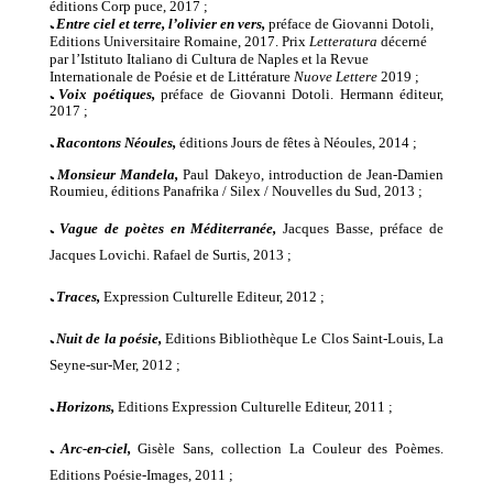
éditions Corp puce, 2017 ;
ﹳ
Entre ciel et terre, l’olivier en vers,
préface de Giovanni Dotoli,
Editions Universitaire Romaine, 2017.
Prix
Letteratura
décerné
par l’Istituto Italiano di Cultura de Naples et la Revue
Internationale de Poésie et de Littérature
Nuove Lettere
2019 ;
ﹳ
Voix poétiques,
préface de Giovanni Dotoli. Hermann éditeur,
2017 ;
ﹳ
Racontons Néoules,
éditions Jours de fêtes à Néoules, 2014 ;
ﹳ
Monsieur Mandela,
Paul Dakeyo, introduction de Jean-Damien
Roumieu, éditions Panafrika / Silex / Nouvelles du Sud, 2013 ;
ﹳ
Vague de poètes en Méditerranée,
Jacques Basse, préface de
Jacques Lovichi. Rafael de Surtis, 2013 ;
ﹳ
Traces,
Expression Culturelle Editeur, 2012 ;
ﹳ
Nuit de la poésie,
Editions Bibliothèque Le Clos Saint-Louis, La
Seyne-sur-Mer, 2012 ;
ﹳ
Horizons,
Editions Expression Culturelle Editeur, 2011 ;
ﹳ
Arc-en-ciel,
Gisèle Sans, collection La Couleur des Poèmes.
Editions Poésie-Images, 2011 ;