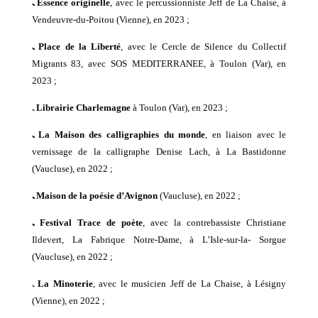
ﹳ
Essence originelle
,
avec le
percussionniste
Jeff de La Chaise
, à
Vendeuvre-du-Poitou
(V
ienne
), en 202
3
;
ﹳ
Place de la Liberté
,
avec le Cercle de Silence du Collectif
Migrants 83,
avec SOS MEDITERRANEE
, à
Toulon
(V
ar
), en
202
3
;
ﹳ
Librairie Charlemagne
à Toulon
(V
ar
), en 202
3
;
ﹳ
La Maison des calligraphies du monde
,
en liaison
avec
le
vernissage de
la calligraphe Denise Lach, à La Bastidonne
(Vaucluse), en 2022 ;
ﹳ
Maison de la poésie d’Avignon
(Vaucluse), en 2022 ;
ﹳ
Festival Trace de poète
, avec
la
contrebassiste
Christiane
Ildevert,
La Fabrique Notre-Dame,
à L’Isle-sur-la- Sorgue
(Vaucluse), en 2022 ;
ﹳ
La Minoterie
,
avec le musicien Jeff de La Chaise
, à
Lésigny
(V
ienne
), en 202
2
;