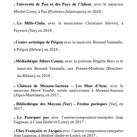
ﹳ
Université de Pau
et des Pays de l’Adour
, avec
le musicien
Michel Cerny
, à
Pau
(
Pyrénées-Atlantiques
),
en
20
20
;
ﹳ
Le Mille-Clubs
, avec
la musicienne
Christiane Ildevert, à
Fayence (Var),
en
2019 ;
ﹳ
Centre artistique de Piégon
avec
le musicien
Bernard Vanmalle,
à Piégon (Drôme),
en
2019 ;
ﹳ
Médiathèque Albert Camus
, avec
la poétesse
Brigitte Broc et
le
musicien
Bernard Vanmalle,
aux
Pennes-Mirabeau (B
o
uches-
du-Rhône),
en
2019 ;
ﹳ
Château de Mouans-Sartoux – Les
Mots d’Azur
,
avec
le
musicien
Hervé Fouéré,
soirée anniversaire
à
Mouans-Sartoux
(Alpes-Maritimes),
en
2017 ;
ﹳ
Bibliothèque des Mayons (Var) –
Festins poétiques
(Var),
en
2017 ;
ﹳ
Le Pourquoi pas
avec
l’auteur-compositeur-interprète
Jean
Gagneau,
à Ciran (Indre-et-Loire),
en
2017 ;
ﹳ
Chez Françoise et Jacques
avec
l’auteur-compositeur-interprète
Jean Gagneau,
à Bridoré (Indre-et-Loire),
en
2017 ;