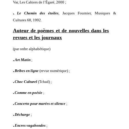
Var, Les Cahiers de l’Égaré, 2000 ;
ﹳ
Le Chemin des étoiles
,
Jacques Fournier, M
usiques &
Cultures 68, 1992.
Auteur de poèmes et de nouvelles dans les
revues et les journaux
(par ordre alphabétique)
ﹳ
Art Matin
;
ﹳ
Bribes en ligne
(revue numérique)
;
ﹳ
Choc Culturel
(Tchad) ;
ﹳ
Comme en poésie
;
ﹳ
Concerto pour marées et silence
;
ﹳ
Décharge
;
ﹳ
Encres vagabondes
;