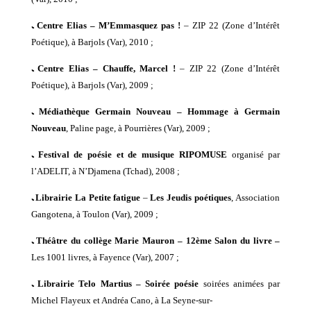
ﹳ
Centre Elias –
M’Emmasquez pas !
– ZIP 22 (Zone d’Intérêt
Poétique),
à
Barjols (Var), 2010 ;
ﹳ
Centre Elias –
Chauffe, Marcel !
– ZIP 22 (Zone d’Intérêt
Poétique),
à
Barjols (Var), 2009 ;
ﹳ
Médiathèque Germain Nouveau –
Hommage à Germain
Nouveau
,
Paline page,
à
Pourrières (Var),
2009 ;
ﹳ
Festival de poésie et de musique RIPOMUSE
organisé par
l’ADELIT, à N’Djamena (Tchad), 2008 ;
ﹳ
Librairie La Petite fatigue
–
Les Jeudis poétiques
,
Association
Gangotena,
à
Toulon (Var), 2009 ;
ﹳ
Théâtre du collège
Marie Mauron – 12ème Salon du livre
–
Les 1001 livres,
à
Fayence (Var), 2007 ;
ﹳ
Librairie Telo Martius – Soirée poésie
soirées animées par
Michel Flayeux et Andréa Cano,
à
La Seyne-sur-