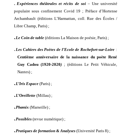
ﹳ
E
xpériences théâtrales et récits de soi
–
Une université
populaire sous confinement Covid 19 ; Préface d’Hortense
Archambault (éditions L’Harmattan, coll. Rue des
É
coles /
Libre Champ, Paris)
;
ﹳ
Le Coin de table
(éditions La Maison de poésie, Paris) ;
ﹳ
Les Cahiers des Poètes de l’Ecole de Rochefort-sur-Loire
:
Centième anniversaire de la naissance du poète René
Guy Cadou (1920-2020
)
;
(
éditions Le Petit Véhicule,
Nantes
) ;
ﹳ
L’Iris Espace
(Paris) ;
ﹳ
L’Oreillette
(Millau) ;
ﹳ
Phœnix
(Marseille) ;
ﹳ
Possibles
(revue numérique) ;
ﹳ
Pratiques de formation & Analyses
(Université Paris 8) ;