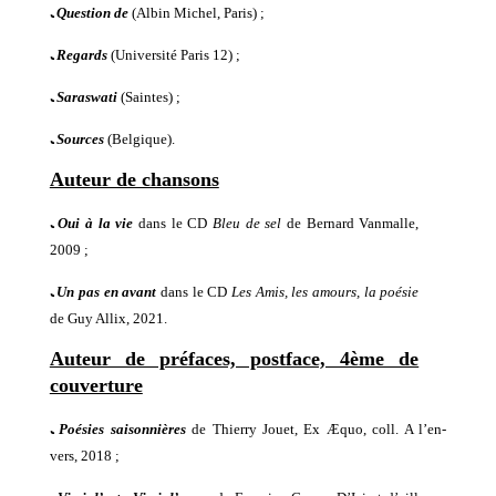
ﹳ
Question de
(Albin Michel, Paris) ;
ﹳ
Regards
(Université Paris 12) ;
ﹳ
Saraswati
(Saintes) ;
ﹳ
Sources
(Belgique).
Auteur de chansons
ﹳ
Oui à la vie
dans le CD
Bleu de sel
de Bernard Vanmalle,
2009
;
ﹳ
Un pas en avant
dans le CD
Les Amis, les amours, la poésie
de Guy Allix,
2021
.
Auteur de préfaces, postface, 4ème de
couverture
ﹳ
Poésies saisonnières
de Thierry Jouet, Ex
Æ
quo, coll. A l’en-
vers,
2018 ;