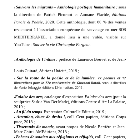
ﹳ
Sauvons les migrants –
Anthologie poétique humanitaire
;
sous
la direction de Patrick Picornot et Aumane Placide
,
éditions
Parole & Poésie
, 20
20
.
Cette anthologie, dont 60 % des ventes
reviennent à l’association européenne de sauvetage en mer SOS
MEDITERRANEE, a donné lieu à une vidéo, visible sur
YouTube :
Sauver la vie
Christophe Forgeot
.
ﹳ
Anthologie de l’intime
;
préface de Laurence Bouvet et
de
Jean-
Louis Guitard,
éditions Unicité
, 2019 ;
ﹳ
S
ur la route de la poésie et de la lumière,
77 poèmes et 17
illustrations pour le 77e anniversaire de Giovanni Dotoli
,
s
ous la direction
de Mario Selvaggio,
éditions L’Harmattan, 2019 ;
ﹳ
F
alaise des arts,
catalogue d’exposition
Falaise des arts
(pour la
sculptrice Saskia Van Der Made)
,
éditions
Centre d’Art La Falaise,
2019 ;
ﹳ
Au fil du temps
. Expression Culturelle Editeur,
2019 ;
ﹳ
Attention, c
hute de droits !,
coll. Cent papiers, éditions Corps
puce, 2018 ;
ﹳ
Tisserands du monde,
avant-propos de Nicole Barrière et Jean-
Marc Ghitti. AMEditions, 2018 ;
ﹳ
Poèmes de soutien aux réfugiants et réfugiés
, coll. Cent papiers,